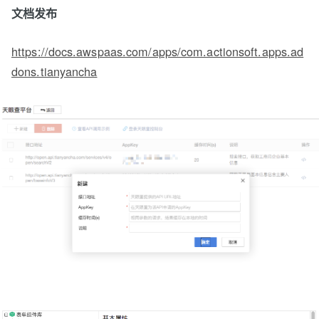
文档发布
https://docs.awspaas.com/apps/com.actionsoft.apps.ad
dons.tianyancha