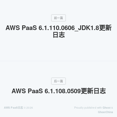
AWS PaaS 6.1.110.0606_JDK1.8更新
日志
AWS PaaS 6.1.108.0509更新日志
AWS PaaS日志
© 2026
Proudly published with
Ghost
&
GhostChina