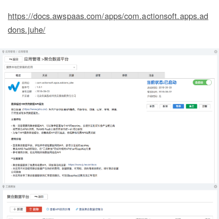
https://docs.awspaas.com/apps/com.actionsoft.apps.ad
dons.juhe/