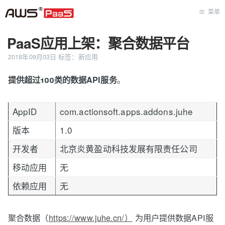
菜单
PaaS应用上架：聚合数据平台
首页
2018年09月03日
标签：
新应用
。
提供超过100类的数据API服务
AppID
com.actionsoft.apps.addons.juhe
版本
1.0
开发者
北京炎黄盈动科技发展有限责任公司
移动应用
无
依赖应用
无
聚合数据（
https://www.juhe.cn/）
为用户提供数据API服