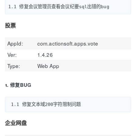
投票
AppId:
com.actionsoft.apps.vote
Ver:
1.4.26
Type:
Web App
1. 修复BUG
企业网盘